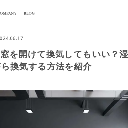
OMPANY
BLOG
024.06.17
工事
ちについて
に窓を開けて換気してもいい？湿
舗の内装工事
irの強み
フィス内装工事
がら換気する方法を紹介
概要
用エアコンの入れ替えや新規設置工事
能換気設備工事