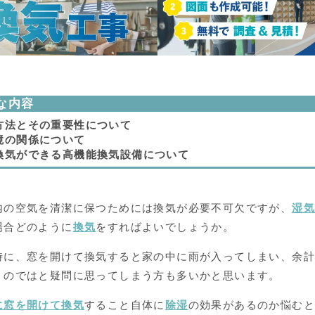
な内容
方法とその重要性について
境の関係について
換気ができる高機能換気設備について
内の空気を清潔に保つためには換気が必要不可欠ですが、
湿
場合どのように
換気
をすればよいでしょうか。
時に、窓を開けて換気すると家の中に雨が入ってしまい、余
うのではと疑問に思ってしまう方も多いかと思います。
に窓を開けて換気
すること自体に
除湿
の効果があるのか悩む