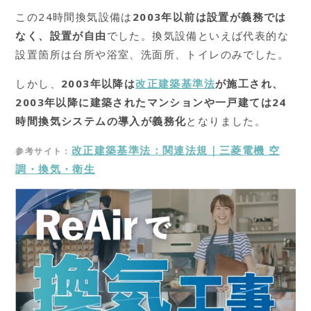
この24時間換気設備は
2003年以前は設置が義務では
なく、設置が自由
でした。換気設備といえば代表的な
設置箇所は台所や浴室、洗面所、トイレのみでした。
しかし、
2003年以降は
改正建築基準法
が施工され、
2003年以降に建築されたマンションや一戸建ては24
時間換気システムの導入が義務化
となりました。
改正建築基準法：関連法規｜三菱電機 空
参考サイト：
調・換気・衛生