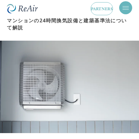
換気設備
2024.05.25
PARTNERS
メ
ニ
マンションの24時間換気設備と建築基準法につい
ュ
て解説
ー
を
開
閉