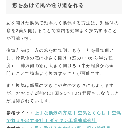
窓をあけて風の通り道を作る
窓を開けた換気で効率よく換気する方法は、対極側の
窓を2箇所開けることで室内を効率よく換気すること
が可能です。
換気方法は一方の窓を給気側、もう一方を排気側と
し、給気側の窓は小さく開け（窓の1/3から半分程
度）、排気側の窓は大きく開ける（半分程度から全
開）ことで効率よく換気することが可能です。
また換気は部屋の大きさや窓の大きさにもよります
が、おおよそ2時間に1回を5〜10分程度おこなうこと
が推奨されています。
参考サイト：
上手な換気の方法 | 空気とくらし | 空気
で答えを出す会社 | ダイキン工業株式会社
参考サイト：
風を取り入れやすい窓 | 窓の教科書 |