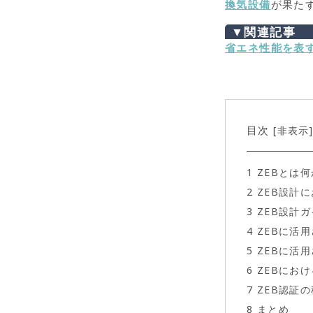
換気設備
が果た
▼関連記事
省エネ性能を表す
目次
非表示
[
1
ZEBとは
2
ZEB設計
3
ZEB設計
4
ZEBに活
5
ZEBに活
6
ZEBにお
7
ZEB認証
8
まとめ