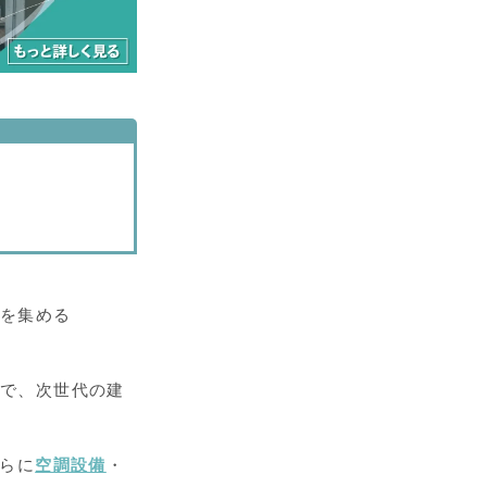
目を集める
とで、次世代の建
さらに
空調設備
・