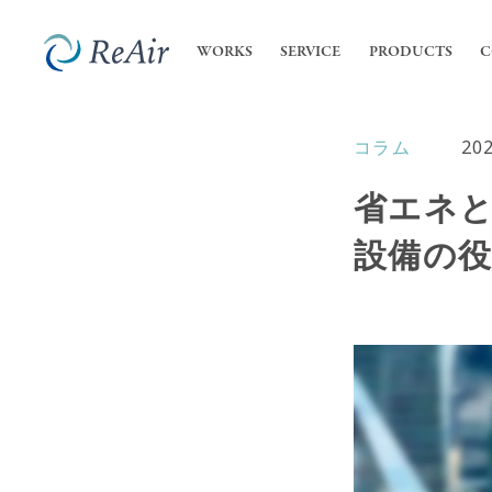
WORKS
SERVICE
PRODUCTS
C
コラム
202
SERVICE
COMPANY
内装
私た
省エネと
- 店
ReA
サービス
会社案内
- オ
設備の
会社
業務
高機