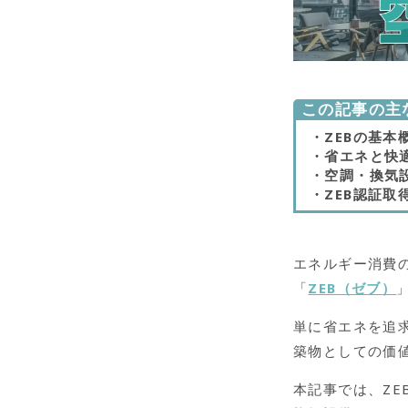
この記事の主
・ZEBの基本
・省エネと快
・空調・換気
・ZEB認証取
エネルギー消費
「
ZEB（ゼブ）
単に省エネを追
築物としての価
本記事では、Z