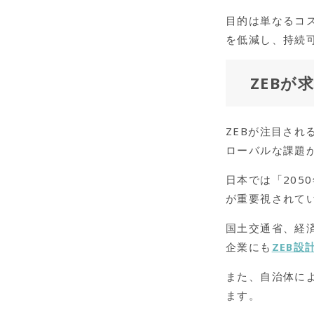
目的は単なるコ
を低減し、持続
ZEBが
ZEBが注目さ
ローバルな課題
日本では「205
が重要視されて
国土交通省、経
企業にも
ZEB設
また、自治体に
ます。