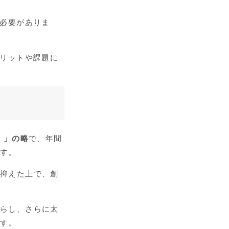
く必要がありま
メリットや課題に
ル）」の略
で、年間
ます。
に抑えた上で、創
減らし、さらに太
ます。