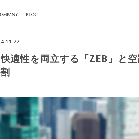
OMPANY
BLOG
4.11.22
工事
ちについて
快適性を両立する「ZEB」と空
舗の内装工事
irの強み
フィス内装工事
役割
概要
用エアコンの入れ替えや新規設置工事
能換気設備工事