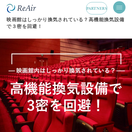
換気設備
2025.05.14
PARTNERS
メ
ニ
映画館はしっかり換気されている？高機能換気設備
ュ
で３密を回避！
ー
を
開
閉