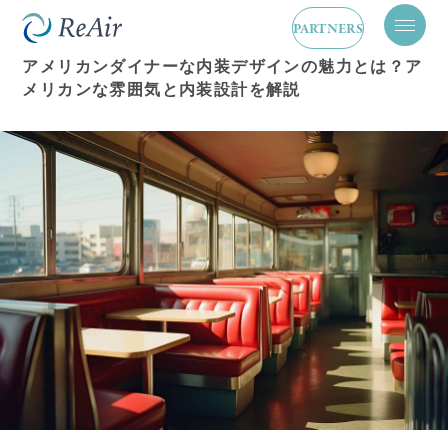
内装デザイン
2025.04.18
PARTNERS
メ
ニ
アメリカンダイナーな内装デザインの魅力とは？ア
ュ
メリカンな雰囲気と内装設計を解説
ー
を
開
閉