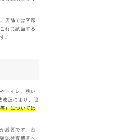
す。店舗では客席
もこれに該当する
です。
置やトイレ、狭い
法改正により、照
ス等）については
算が必要です。密
定確認検査機関へ