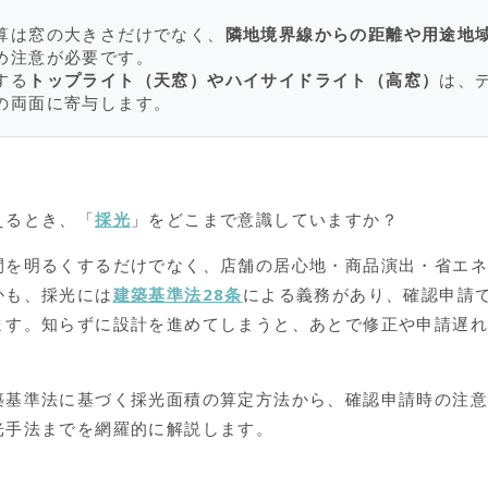
算は窓の大きさだけでなく、
隣地境界線からの距離や用途地
め注意が必要です。
する
トップライト（天窓）やハイサイドライト（高窓）
は、
の両面に寄与します。
えるとき、「
採光
」をどこまで意識していますか？
間を明るくするだけでなく、店舗の居心地・商品演出・省エ
かも、採光には
建築基準法28条
による義務があり、確認申請
ます。知らずに設計を進めてしまうと、あとで修正や申請遅
築基準法に基づく採光面積の算定方法から、確認申請時の注
光手法までを網羅的に解説します。