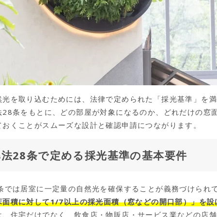
然光を取り込むためには、法律で定められた「採光基準」を
法28条をもとに、どの部屋が対象になるのか、どれだけの窓
ておくことがスムーズな設計と確認申請につながります。
法28条で定める採光基準の基本要件
8条では居室に一定量の自然光を確保することが義務づけられ
床面積に対して1/7以上の採光面積（窓などの開口部）」を設
は、住宅だけでなく、飲食店・物販店・サービス業などの店