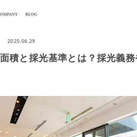
OMPANY
BLOG
2025.06.29
工事
ちについて
光面積と採光基準とは？採光義務
舗の内装工事
irの強み
フィス内装工事
説
概要
用エアコンの入れ替えや新規設置工事
能換気設備工事