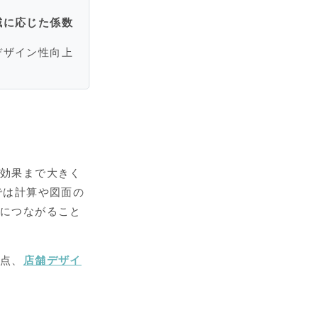
域に応じた係数
デザイン性向上
ネ効果まで大きく
では計算や図面の
れにつながること
意点、
店舗デザイ