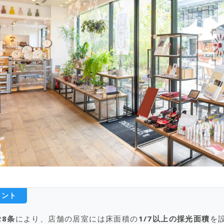
イント
28条
により、店舗の居室には床面積の
1/7以上の採光面積
を