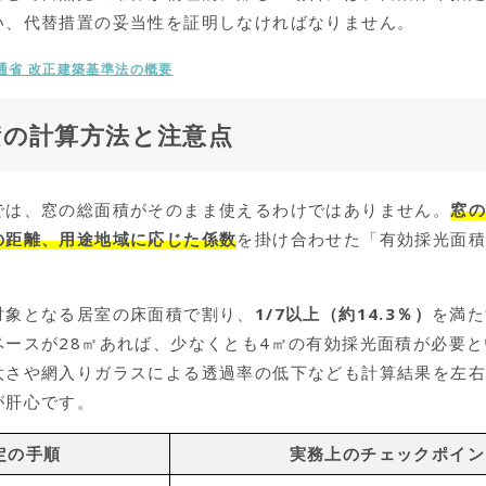
い、代替措置の妥当性を証明しなければなりません。
通省 改正建築基準法の概要
積の計算方法と注意点
では、窓の総面積がそのまま使えるわけではありません。
窓
の距離、用途地域に応じた係数
を掛け合わせた「有効採光面
対象となる居室の床面積で割り、
1/7以上（約14.3％）
を満た
ペースが28㎡あれば、少なくとも4㎡の有効採光面積が必要
太さや網入りガラスによる透過率の低下なども計算結果を左
が肝心です。
定の手順
実務上のチェックポイン