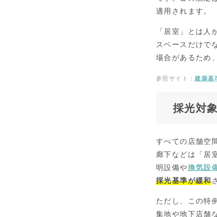
適用されます。
「居室」とは人
スペースだけで
場合があるため
参照サイト：
建築基
採光対
すべての店舗空
廊下などは「居
明設備や
換気設
採光基準が緩和
ただし、この特
集地や地下店舗