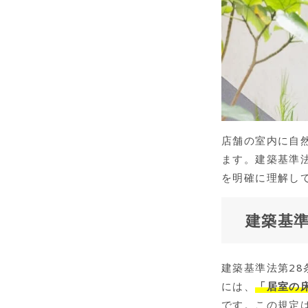
店舗の室内に自
ます。建築基準
を明確に理解し
建築基準
建築基準法第2
には、
「居室の
です。この規定