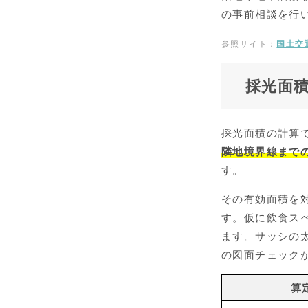
の事前相談を行
参照サイト：
国土交
採光面
採光面積の計算
隣地境界線まで
す。
その有効面積を
す。仮に飲食ス
ます。サッシの
の図面チェック
算