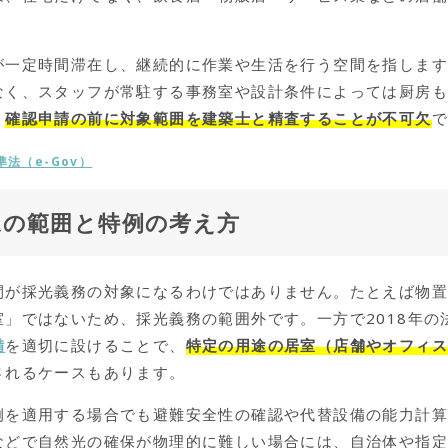
が一定時間滞在し、継続的に作業や生活を行う空間を指しま
なく、スタッフが常駐する事務室や設計条件によっては厨房
、
確認申請の前に対象範囲を建築士と精査することが不可欠
準法（e-Gov）
象の範囲と特例の考え方
間が採光義務の対象になるわけではありません。たとえば物
室」ではないため、採光義務の範囲外です。一方で2018年の
備
を適切に設けることで、
特定の用途の居室（店舗やオフィ
されるケースもあります。
例を適用する場合でも避難安全性の確認や代替設備の能力計
などで自然光の確保が物理的に難しい場合には、自治体や指