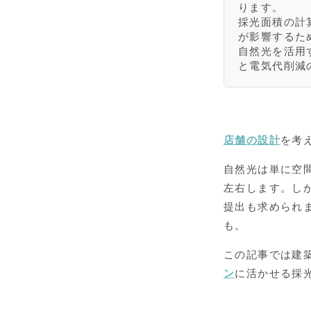
ります。
採光面積の計
が影響するた
自然光を活用
と電気代削減
店舗の設計
を考
自然光は単に空
左右します。し
提出も求められ
も。
この記事では建
ン
に活かせる採