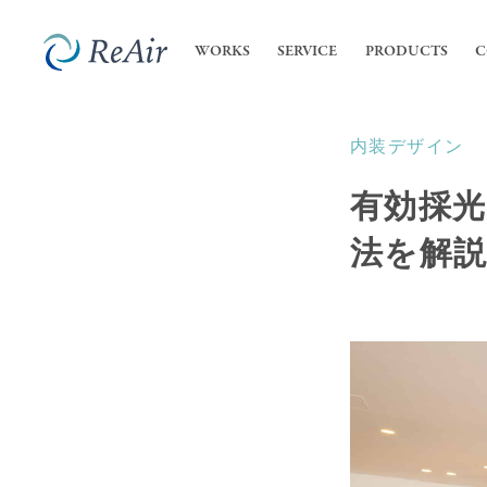
WORKS
SERVICE
PRODUCTS
C
内装デザイン
SERVICE
COMPANY
内装
私た
有効採
- 店
ReA
サービス
会社案内
- オ
法を解
会社
業務
高機