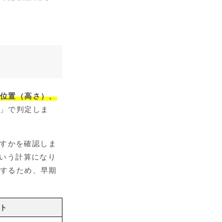
の位置（高さ）、
積」で判定しま
すかを確認しま
という計算になり
右するため、早期
ト