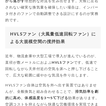
から逃がす
理想的な対流を生み出せます。天候に左右
されない確実な換気量を確保したい場合は、インバー
タ付きのファンで自動調整できる設計にするのが実務
的です。
HVLSファン（大風量低速回転ファン）に
よる大規模空間の撹拌効果
近年、物流倉庫や大型工場で導入が進んでいるのが、
直径が数メートルにおよぶ
HVLSファン
です。低速で
回転しながら天井付近の空気を床へと押し下げること
で、広大な範囲に緩やかな気流を作り出します。
HVLSファン自体は空気を外へ出す装置ではありませ
んが、全般換気と組み合わせることで、
排気効率を劇
的に高め、体感温度を3〜5℃下げる
効果があります。
空調コストを抑えながら快適な労働環境を実現できま