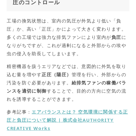
圧のコントロール
工場の換気状態は、室内の気圧が外気より低い「負
圧」か、高い「正圧」かによって大きく変わります。
多くの工場では強力な排気ファンにより室内が
負圧
に
なりがちですが、これが過剰になると外部からの埃や
虫の侵入を助長してしまいます。
精密機器を扱うエリアなどでは、意図的に外気を取り
込む量を増やす
正圧（陽圧）
管理を行い、外部からの
汚染を防ぐ必要があります。
給排気ファンの稼働バラ
ンスを適切に制御
することで、目的の方向に空気の流
れを誘導することができます。
参考記事：
エアバランスとは？ 空気環境に関係する正
圧と負圧について解説 | 株式会社AUTHORITY
CREATIVE Works