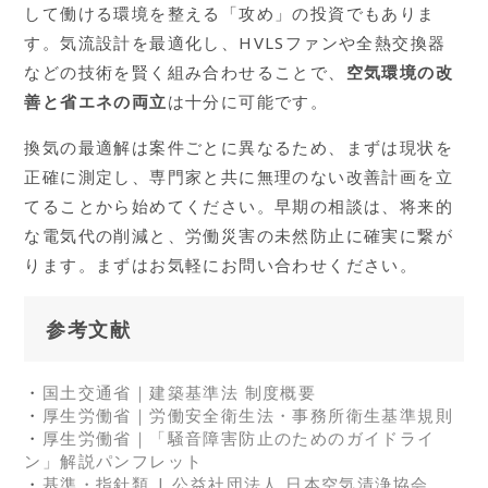
して働ける環境を整える「攻め」の投資でもありま
す。気流設計を最適化し、HVLSファンや全熱交換器
などの技術を賢く組み合わせることで、
空気環境の改
善と省エネの両立
は十分に可能です。
換気の最適解は案件ごとに異なるため、まずは現状を
正確に測定し、専門家と共に無理のない改善計画を立
てることから始めてください。早期の相談は、将来的
な電気代の削減と、労働災害の未然防止に確実に繋が
ります。まずはお気軽にお問い合わせください。
参考文献
・
国土交通省｜建築基準法 制度概要
・
厚生労働省｜労働安全衛生法・事務所衛生基準規則
・
厚生労働省｜「騒音障害防止のためのガイドライ
ン」解説パンフレット
・
基準・指針類 | 公益社団法人 日本空気清浄協会