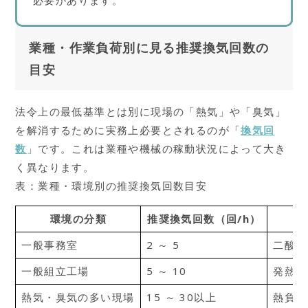
業種・作業負荷別に見る推奨換気回数の
目安
法令上の最低基準とは別に現場の「熱気」や「臭気」
を解消するために実務上必要とされるのが「
換気回
数
」です。これは業種や機械の稼動状況によって大き
く異なります。
表：業種・環境別の推奨換気回数目安
環境の分類
推奨換気回数（回/h）
一般事務室
2 ～ 5
二酸化
一般組立工場
5 ～ 10
発熱や
熱気・臭気の多い現場
15 ～ 30以上
熱負荷