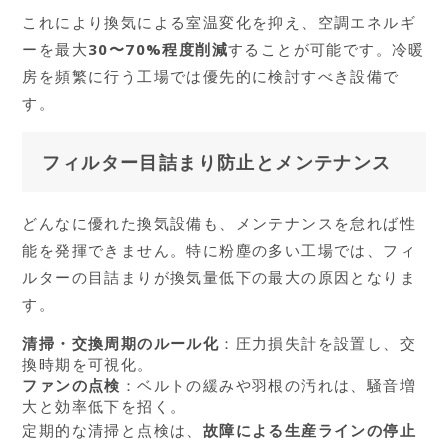
これにより換気による室温変化を抑え、空調エネルギ
ーを最大
30〜70%程度削減
することが可能です。冷暖
房を頻繁に行う工場では優先的に検討すべき設備で
す。
フィルター目詰まり防止とメンテナンス
どんなに優れた換気設備も、メンテナンスを怠れば性
能を発揮できません。特に粉塵の多い工場では、フィ
ルターの目詰まりが換気量低下の最大の原因となりま
す。
清掃・交換周期のルール化
：圧力損失計を設置し、交
換時期を可視化。
ファンの点検
：ベルトの緩みや羽根の汚れは、騒音増
大と効率低下を招く。
定期的な清掃と点検は、
故障による生産ラインの停止