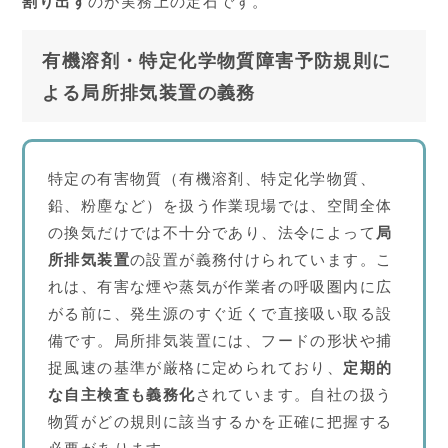
割り出す
のが実務上の定石です。
有機溶剤・特定化学物質障害予防規則に
よる局所排気装置の義務
特定の有害物質（有機溶剤、特定化学物質、
鉛、粉塵など）を扱う作業現場では、空間全体
の換気だけでは不十分であり、法令によって
局
所排気装置
の設置が義務付けられています。こ
れは、有害な煙や蒸気が作業者の呼吸圏内に広
がる前に、発生源のすぐ近くで直接吸い取る設
備です。局所排気装置には、フードの形状や捕
捉風速の基準が厳格に定められており、
定期的
な自主検査も義務化
されています。自社の扱う
物質がどの規則に該当するかを正確に把握する
必要があります。