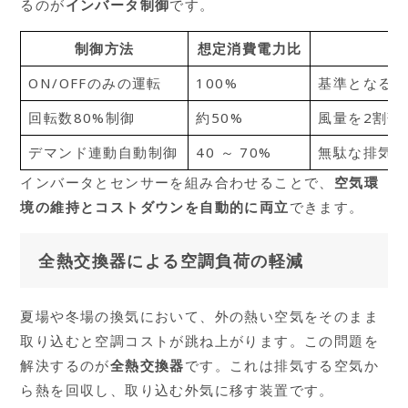
るのが
インバータ制御
です。
制御方法
想定消費電力比
ON/OFFのみの運転
100%
基準となる運
回転数80%制御
約50%
風量を2割落
デマンド連動自動制御
40 ～ 70%
無駄な排気を
インバータとセンサーを組み合わせることで、
空気環
境の維持とコストダウンを自動的に両立
できます。
全熱交換器による空調負荷の軽減
夏場や冬場の換気において、外の熱い空気をそのまま
取り込むと空調コストが跳ね上がります。この問題を
解決するのが
全熱交換器
です。これは排気する空気か
ら熱を回収し、取り込む外気に移す装置です。