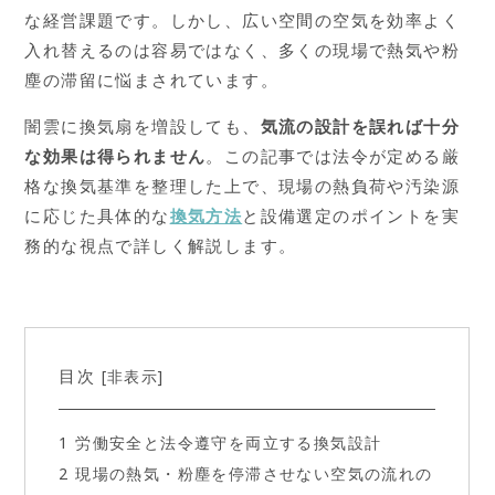
な経営課題です。しかし、広い空間の空気を効率よく
入れ替えるのは容易ではなく、多くの現場で熱気や粉
塵の滞留に悩まされています。
闇雲に換気扇を増設しても、
気流の設計を誤れば十分
な効果は得られません
。この記事では法令が定める厳
格な換気基準を整理した上で、現場の熱負荷や汚染源
に応じた具体的な
換気方法
と設備選定のポイントを実
務的な視点で詳しく解説します。
目次
非表示
[
]
1
労働安全と法令遵守を両立する換気設計
2
現場の熱気・粉塵を停滞させない空気の流れの