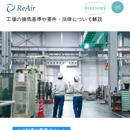
換気設備
2026.03.19
PARTNERS
メ
ニ
工場の換気基準や要件・法律について解説
ュ
ー
を
開
閉