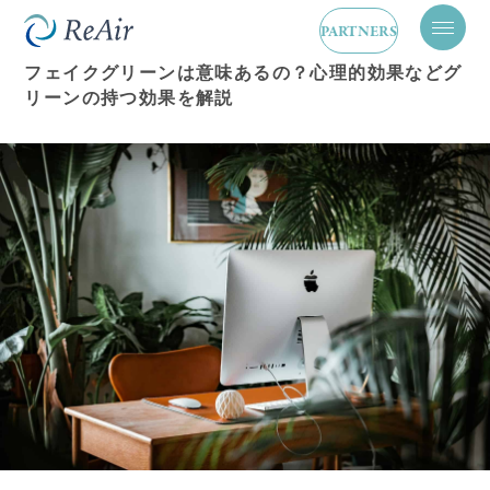
グリーンデザイン
2024.05.30
PARTNERS
メ
ニ
フェイクグリーンは意味あるの？心理的効果などグ
ュ
リーンの持つ効果を解説
ー
を
開
閉