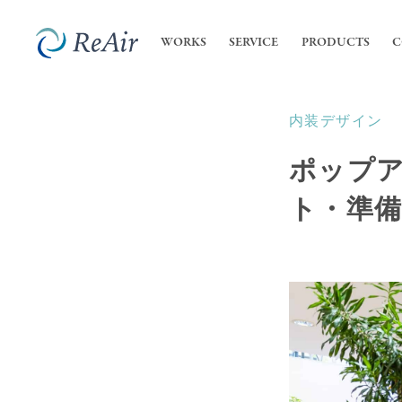
WORKS
SERVICE
PRODUCTS
C
内装デザイン
SERVICE
COMPANY
内装
私た
ポップ
- 店
ReA
サービス
会社案内
- オ
ト・準
会社
業務
高機