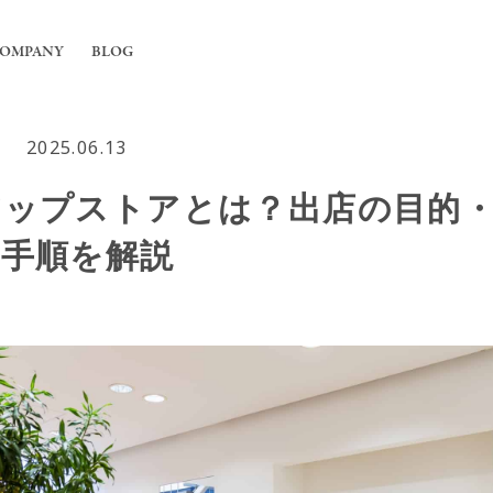
OMPANY
BLOG
2025.06.13
工事
ちについて
アップストアとは？出店の目的
舗の内装工事
irの強み
フィス内装工事
備手順を解説
概要
用エアコンの入れ替えや新規設置工事
能換気設備工事