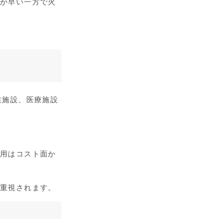
工が早い一方で火
業施設、医療施設
採用はコスト面か
て重視されます。