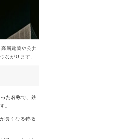
中高層建築や公共
もつながります。
とった名称
で、鉄
です。
命が長くなる特徴