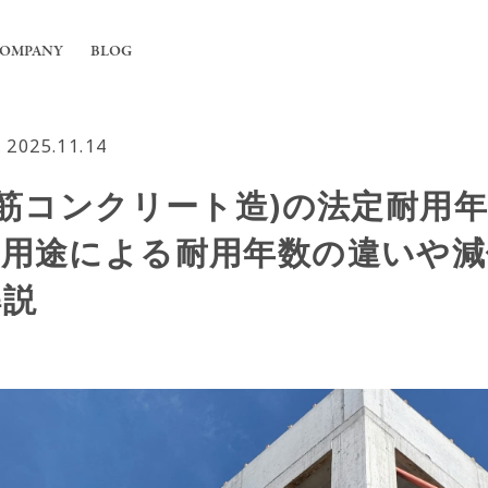
OMPANY
BLOG
2025.11.14
工事
ちについて
鉄筋コンクリート造)の法定耐用
舗の内装工事
irの強み
フィス内装工事
件用途による耐用年数の違いや減
概要
用エアコンの入れ替えや新規設置工事
解説
能換気設備工事