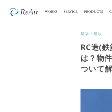
WORKS
SERVICE
PRODUCTS
C
建築・建設
SERVICE
COMPANY
内装
私た
RC造(
- 店
ReA
サービス
会社案内
- オ
は？物
会社
業務
ついて
高機