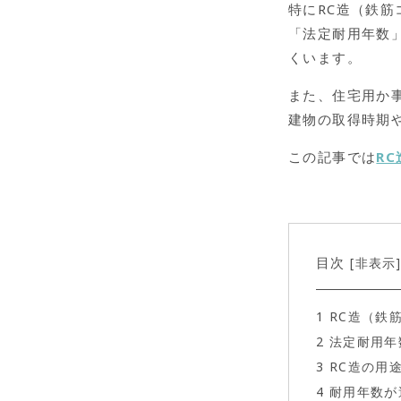
特にRC造（鉄
「法定耐用年数
くいます。
また、住宅用か
建物の取得時期
この記事では
R
目次
非表示
[
1
RC造（鉄
2
法定耐用年
3
RC造の用
4
耐用年数が