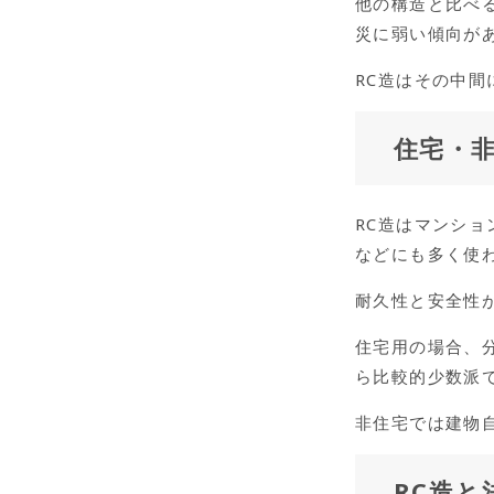
他の構造と比べ
災に弱い傾向が
RC造はその中
住宅・非
RC造はマンシ
などにも多く使
耐久性と安全性
住宅用の場合、
ら比較的少数派
非住宅では建物
RC造と