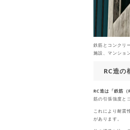
鉄筋とコンクリ
施設、マンショ
RC造
RC造は「鉄筋（R
筋の引張強度と
これにより耐震
があります。