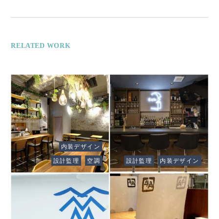
RELATED WORK
Client
内装デザイン
Italian Ristorante 碧
Client
い月
Kichi BAR
設計監理
空調
設計監理
内装デザイン