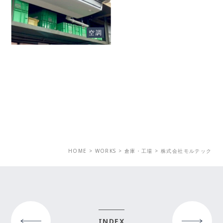
Client
株式会社キョウワテック
空調
HOME
>
WORKS
>
倉庫・工場
>
株式会社モルテック
PRE
NEXT
INDEX