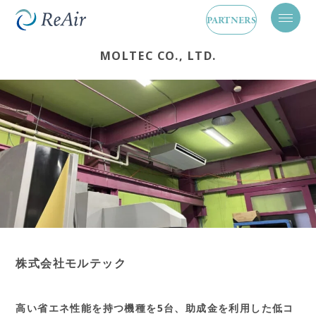
PARTNERS
メ
ニ
ュ
MOLTEC CO., LTD.
ー
を
開
閉
株式会社モルテック
高い省エネ性能を持つ機種を5台、助成金を利用した低コ