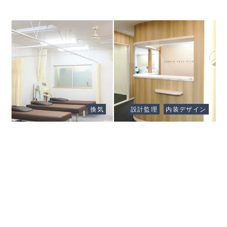
Client
BUNKYO NEZU
Client
さくら鍼灸整骨院
KLINIK
換気
設計監理
内装デザイン