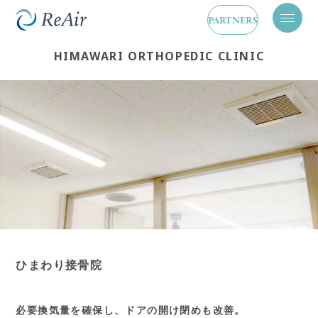
PARTNERS
メ
ニ
ュ
HIMAWARI ORTHOPEDIC CLINIC
ー
を
開
閉
ひまわり接骨院
必要換気量を確保し、ドアの開け閉めも改善。