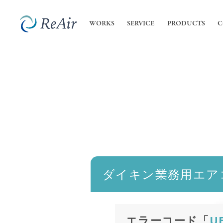
WORKS
SERVICE
PRODUCTS
C
SERVICE
COMPANY
内装
私た
- 店
ReA
サービス
会社案内
- オ
会社
業務
高機
ダイキン業務用エア
エラーコード「
U