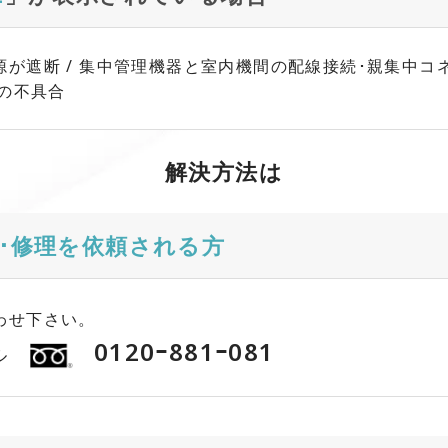
が遮断 / 集中管理機器と室内機間の配線接続･親集中コ
器の不具合
解決方法は
･修理を依頼される方
わせ下さい。
0120ｰ881ｰ081
ル