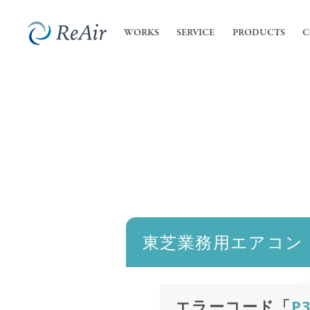
WORKS
SERVICE
PRODUCTS
C
SERVICE
COMPANY
内装
私た
- 店
ReA
サービス
会社案内
- オ
会社
業務
高機
東芝業務用エアコン
エラーコード「
P