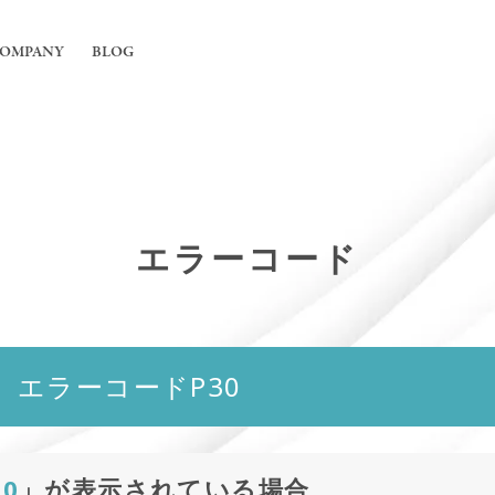
OMPANY
BLOG
工事
ちについて
舗の内装工事
irの強み
フィス内装工事
エラーコード
概要
用エアコンの入れ替えや新規設置工事
能換気設備工事
 エラーコードP30
30
」が表示されている場合