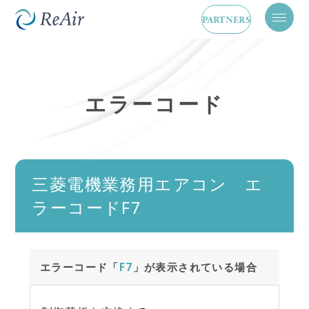
PARTNERS
メ
ニ
ュ
ー
を
開
エラーコード
閉
三菱電機業務用エアコン エ
ラーコードF7
エラーコード「
F7
」が表示されている場合