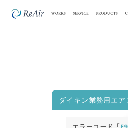
WORKS
SERVICE
PRODUCTS
C
SERVICE
COMPANY
内装
私た
- 店
ReA
サービス
会社案内
- オ
会社
業務
高機
ダイキン業務用エア
エラーコード「
E