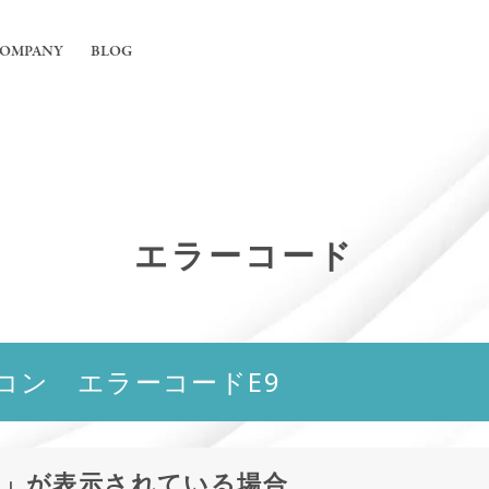
OMPANY
BLOG
工事
ちについて
舗の内装工事
irの強み
フィス内装工事
エラーコード
概要
用エアコンの入れ替えや新規設置工事
能換気設備工事
コン エラーコードE9
9
」が表示されている場合