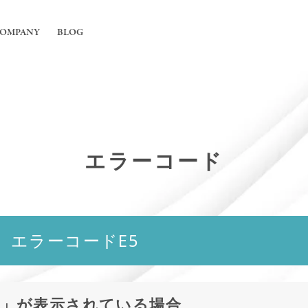
OMPANY
BLOG
工事
ちについて
舗の内装工事
irの強み
フィス内装工事
エラーコード
概要
用エアコンの入れ替えや新規設置工事
能換気設備工事
 エラーコードE5
5
」が表示されている場合