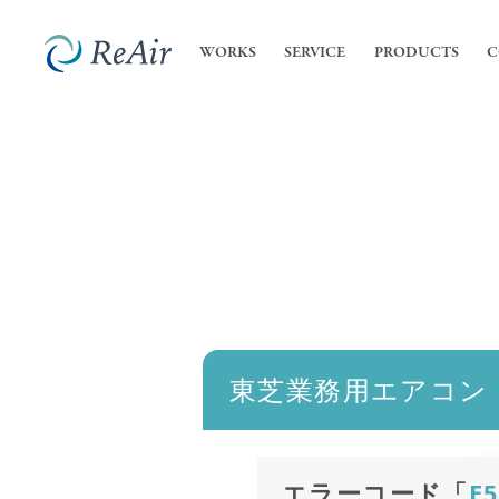
WORKS
SERVICE
PRODUCTS
C
SERVICE
COMPANY
内装
私た
- 店
ReA
サービス
会社案内
- オ
会社
業務
高機
東芝業務用エアコン
エラーコード「
E