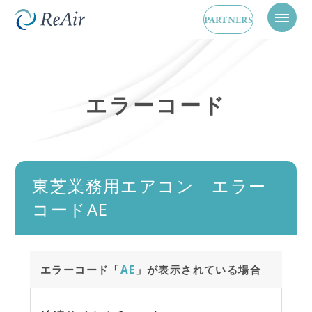
PARTNERS
メ
ニ
ュ
ー
を
開
エラーコード
閉
東芝業務用エアコン エラー
コードAE
エラーコード「
AE
」が表示されている場合