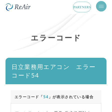
PARTNERS
メ
ニ
ュ
ー
を
開
エラーコード
閉
日立業務用エアコン エラー
コード54
エラーコード「
54
」が表示されている場合