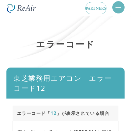
PARTNERS
メ
ニ
ュ
ー
を
開
エラーコード
閉
東芝業務用エアコン エラー
コード12
エラーコード「
12
」が表示されている場合