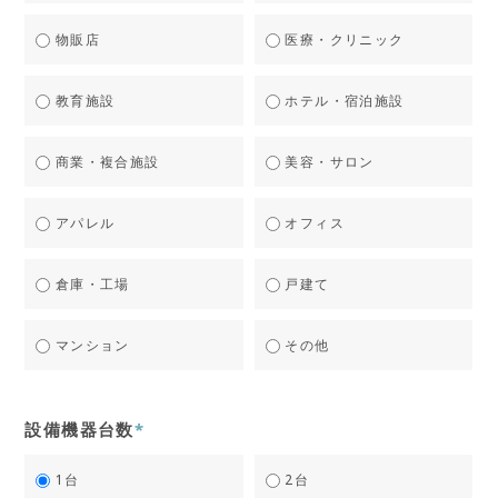
物販店
医療・クリニック
教育施設
ホテル・宿泊施設
商業・複合施設
美容・サロン
アパレル
オフィス
倉庫・工場
戸建て
マンション
その他
設備機器台数
*
1台
2台