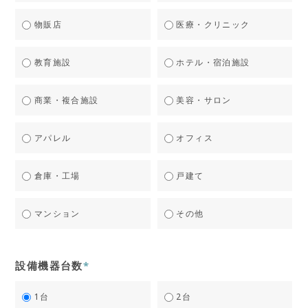
物販店
医療・クリニック
教育施設
ホテル・宿泊施設
商業・複合施設
美容・サロン
アパレル
オフィス
倉庫・工場
戸建て
マンション
その他
設備機器台数
*
1台
2台