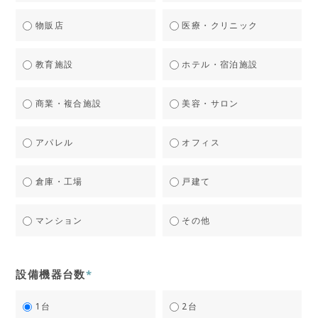
物販店
医療・クリニック
教育施設
ホテル・宿泊施設
商業・複合施設
美容・サロン
アパレル
オフィス
倉庫・工場
戸建て
マンション
その他
設備機器台数
*
1台
2台