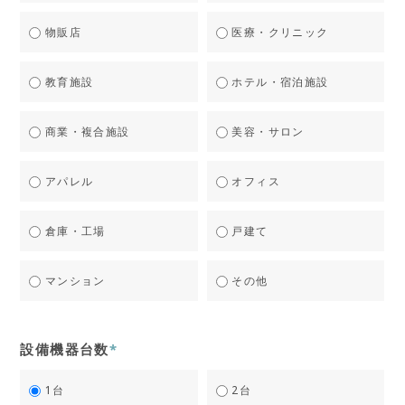
物販店
医療・クリニック
教育施設
ホテル・宿泊施設
商業・複合施設
美容・サロン
アパレル
オフィス
倉庫・工場
戸建て
マンション
その他
設備機器台数
*
1台
2台