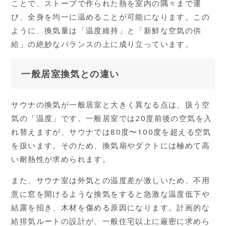
ことで、ストーブで作られた熱を室内の隅々まで運
び、全身を均一に温めることが可能になります。この
ように、換気量は「温度維持」と「新鮮な空気の供
給」の絶妙なバランスの上に成り立っています。
一般居室換気との違い
サウナの換気が一般居室と大きく異なる点は、扱う空
気の「温度」です。一般居室では20度前後の空気を入
れ替えますが、サウナでは80度〜100度を超える空気
を扱います。そのため、換気扇やダクトには極めて高
い耐熱性が求められます。
また、サウナ室は外気との温度差が激しいため、不用
意に窓を開けるような換気をすると急激な温度低下や
結露を招き、木材を傷める原因になります。計画的な
給排気ルートの設計が、一般住宅以上に厳密に求めら