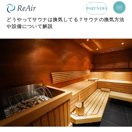
換気設備
2026.01.16
PARTNERS
メ
ニ
どうやってサウナは換気してる？サウナの換気方法
ュ
や設備について解説
ー
を
開
閉