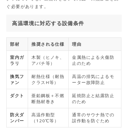
ぐ必要があります。
高温環境に対応する設備条件
部材
推奨される仕様
理由
室内ガ
木製（ヒノキ、
金属熱による火傷防
ラリ
アバチ等）
止のため
換気フ
耐熱仕様（耐熱
高温の排気によるモ
ァン
クラスH等）
ーター故障防止
ダクト
亜鉛鋼板＋不燃
延焼防止と結露防止
断熱材巻き
のため
防火ダ
高温作動型
通常のサウナ熱での
ンパー
（120℃等）
誤作動を防ぐため