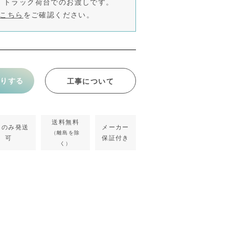
、トラック荷台でのお渡しです。
こちら
をご確認ください。
もりする
工事について
送料無料
器のみ発送
メーカー
（離島を除
可
保証付き
く）