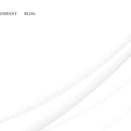
OMPANY
BLOG
工事
ちについて
舗の内装工事
irの強み
フィス内装工事
概要
用エアコンの入れ替えや新規設置工事
能換気設備工事