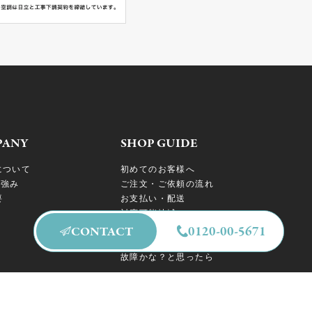
PANY
SHOP GUIDE
について
初めてのお客様へ
の強み
ご注文・ご依頼の流れ
要
お支払い・配送
対応可能地域
工事について
0120-00-5671
CONTACT
アフターサービス・保証
故障かな？と思ったら
S
CONTACT