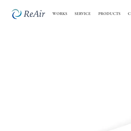
WORKS
SERVICE
PRODUCTS
C
SERVICE
COMPANY
内装
私た
- 店
ReA
サービス
会社案内
- オ
会社
業務
高機