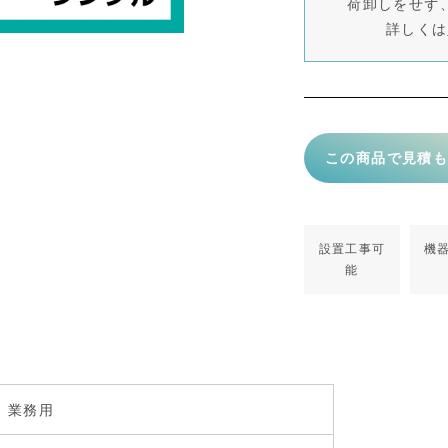
荷卸しをせず
詳しくは
この商品で見積
設置工事可
機
能
業務用