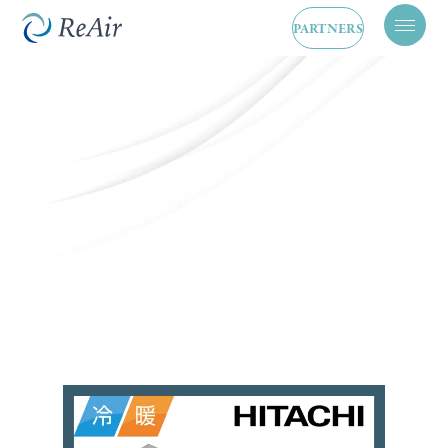
PARTNERS
メ
ニ
ュ
ー
を
開
閉