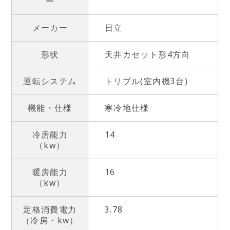
ー
メーカー
日立
形状
天井カセット形4方向
運転システム
トリプル(室内機3台)
機能・仕様
寒冷地仕様
冷房能力
14
（kw）
暖房能力
16
（kw）
定格消費電力
3.78
（冷房・kw）