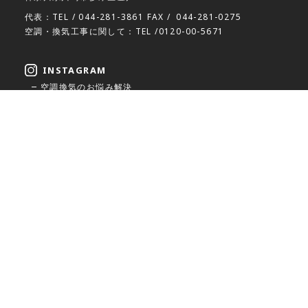
代表：TEL /
044-281-3861
FAX /
044-281-0275
空調・換気工事に関して：TEL /
0120-00-5671
INSTAGRAM
空調換気のお悩み解決
ReAir施工実績
工事対応
エリア
東京都
神奈川県
千葉県
埼玉県
群馬県
栃木県
茨城県
特定商取引法に基づく表記
利用規約
プライバシーポリシー
© 2021 ReAir All Rights Reserved.